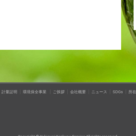
計量証明
環境保全事業
ご挨拶
会社概要
ニュース
SDGs
所